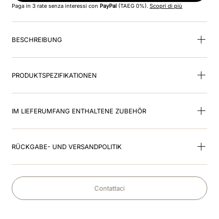
Paga in 3 rate senza interessi con
PayPal
(TAEG 0%).
Scopri di più
9
.
smart inlay
BESCHREIBUNG
10
.
helm
PRODUKTSPEZIFIKATIONEN
IM LIEFERUMFANG ENTHALTENE ZUBEHÖR
RÜCKGABE- UND VERSANDPOLITIK
Contattaci