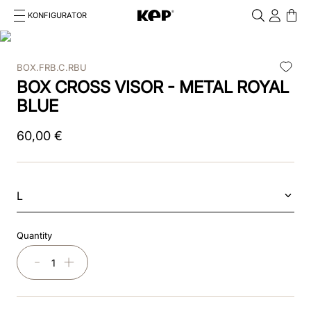
KONFIGURATOR
Cosa stai cercando?
Cancella
BOX.FRB.C.RBU
TOP SEARCHES
BOX CROSS VISOR - METAL ROYAL
1
.
kep cromo 2 0
BLUE
2
.
kep
60
,
00
€
3
.
inserti
4
.
nova
L
5
.
casco
Quantity
6
.
kep nero
－
＋
7
.
cromo
8
.
nebula