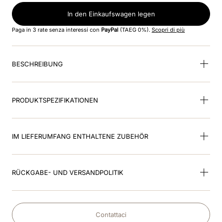
In den Einkaufswagen legen
9
.
visor
Paga in 3 rate senza interessi con
PayPal
(TAEG 0%).
Scopri di più
10
.
kep cromo
BESCHREIBUNG
PRODUKTSPEZIFIKATIONEN
IM LIEFERUMFANG ENTHALTENE ZUBEHÖR
RÜCKGABE- UND VERSANDPOLITIK
Contattaci