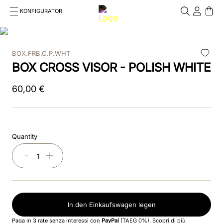
KONFIGURATOR
Cosa stai cercando?
Cancella
BOX.FRB.C.P.WHT
TOP SEARCHES
BOX CROSS VISOR - POLISH WHITE
1
.
kep cromo 2 0
60
,
00
€
2
.
kep
3
.
helmet
Quantity
4
.
inserti
－
＋
5
.
polo
6
.
accessori
In den Einkaufswagen legen
7
.
front
Paga in 3 rate senza interessi con
PayPal
(TAEG 0%).
Scopri di più