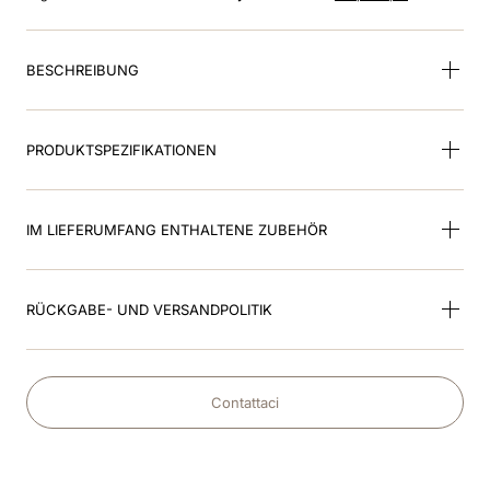
8
.
visor
9
.
kep nero
BESCHREIBUNG
10
.
kep cromo
PRODUKTSPEZIFIKATIONEN
IM LIEFERUMFANG ENTHALTENE ZUBEHÖR
RÜCKGABE- UND VERSANDPOLITIK
Contattaci