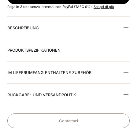
8
.
glänzend
Paga in 3 rate senza interessi con
PayPal
(TAEG 0%).
Scopri di più
9
.
smart inlay
BESCHREIBUNG
10
.
helm
PRODUKTSPEZIFIKATIONEN
IM LIEFERUMFANG ENTHALTENE ZUBEHÖR
RÜCKGABE- UND VERSANDPOLITIK
Contattaci