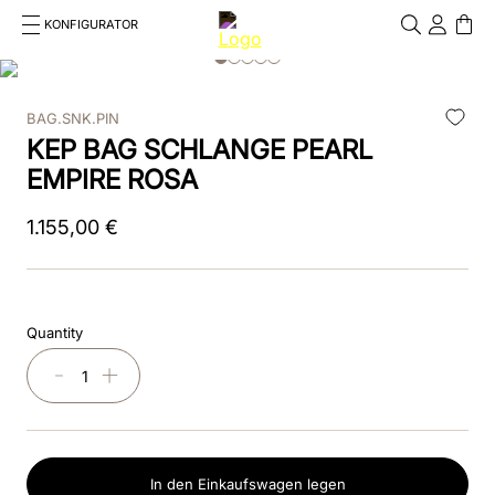
KONFIGURATOR
Cosa stai cercando?
Cancella
BAG.SNK.PIN
KEP BAG SCHLANGE PEARL
EMPIRE ROSA
1
.
155
,
00
€
Quantity
－
＋
In den Einkaufswagen legen