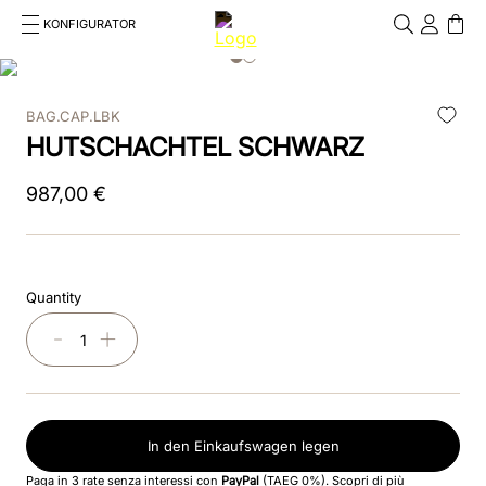
KONFIGURATOR
Cosa stai cercando?
Cancella
BAG.CAP.LBK
TOP SEARCHES
HUTSCHACHTEL SCHWARZ
1
.
reithelm
987
,
00
€
2
.
box
3
.
chromo 2
Quantity
4
.
visiera polo
－
＋
5
.
glänzend
6
.
helm
In den Einkaufswagen legen
7
.
smart nova polo star
Paga in 3 rate senza interessi con
PayPal
(TAEG 0%).
Scopri di più