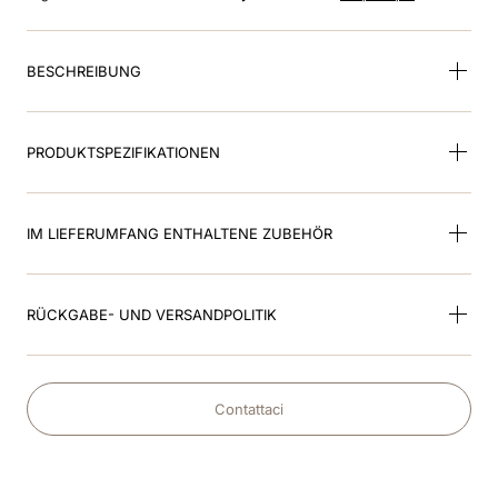
8
.
kep inlay smart nova
9
.
inserto fronte
BESCHREIBUNG
10
.
glänzend schwarz
PRODUKTSPEZIFIKATIONEN
IM LIEFERUMFANG ENTHALTENE ZUBEHÖR
RÜCKGABE- UND VERSANDPOLITIK
Contattaci