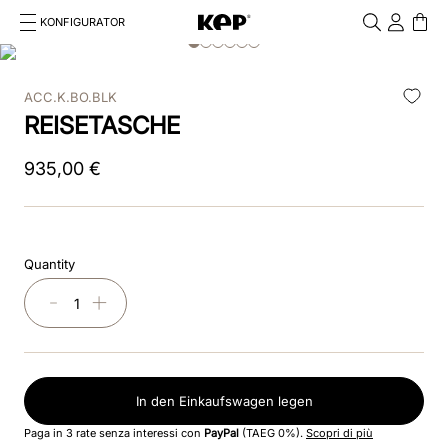
KONFIGURATOR
Cosa stai cercando?
Cancella
ACC.K.BO.BLK
TOP SEARCHES
REISETASCHE
1
.
smart nova
935
,
00
€
2
.
reithelm
3
.
box
Quantity
4
.
chromo 2
－
＋
5
.
verona
6
.
visiera polo
In den Einkaufswagen legen
7
.
star
Paga in 3 rate senza interessi con
PayPal
(TAEG 0%).
Scopri di più
8
.
textil