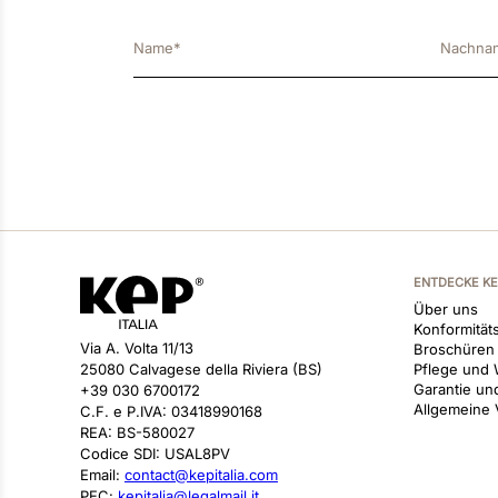
ENTDECKE K
Über uns
Konformitäts
Via A. Volta 11/13
Broschüren
25080 Calvagese della Riviera (BS)
Pflege und 
Garantie un
+39 030 6700172
Allgemeine
C.F. e P.IVA: 03418990168
REA: BS-580027
Codice SDI: USAL8PV
Email:
contact@kepitalia.com
PEC:
kepitalia@legalmail.it