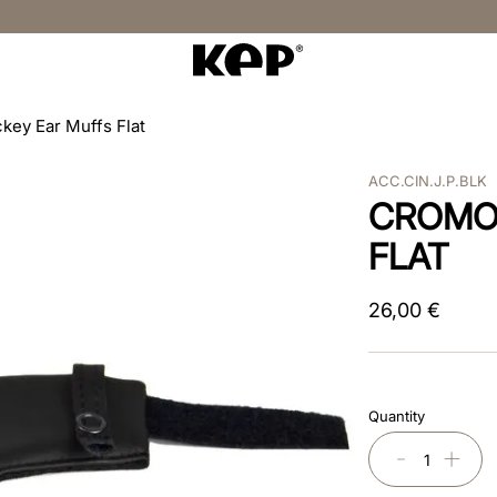
key Ear Muffs Flat
ACC.CIN.J.P.BLK
CROMO
FLAT
26
,
00
€
Quantity
－
＋