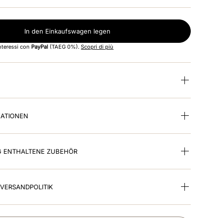
In den Einkaufswagen legen
interessi con
PayPal
(TAEG 0%).
Scopri di più
KATIONEN
G ENTHALTENE ZUBEHÖR
VERSANDPOLITIK